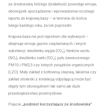
ze środowiska, którego działalność powoduje emisje,
obowiązek sporządzenia i wprowadzenia rocznego
raportu do krajowej bazy – w terminie do końca
lutego każdego roku, za rok poprzedni.
Krajowa baza nie jest rejestrem dla wybranych –
obejmuje emisje gazów cieplarnianych i innych
substancji: dwutlenku węgla (CO₂), tlenków azotu
(NOₓ), dwutlenku siarki (SO₂), pyłu zawieszonego
PM10 i PM2,5 czy lotnych związków organicznych
(LZO). Mały zakład z kotłownią olejową, lakiernia czy
zakład stolarski z instalacją odpylającą może być
objęty tym obowiązkiem tak samo jak duże
przedsiębiorstwo przemysłowe.
Pojęcie
„podmiot korzystający ze środowiska”